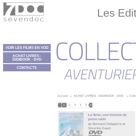
Panneau de gestion des cookies
Les Edit
VOIR LES FILMS EN VOD
ACHAT LIVRES -
DIGIBOOK - DVD
CONTACTS
Accueil
ACHAT LIVRES - DIGIBOOK - DVD
Coll
1
2
3
4
5
La Verte, une histoire de
pente raide
de Bertrand Delapierre et
Séverine Gauci