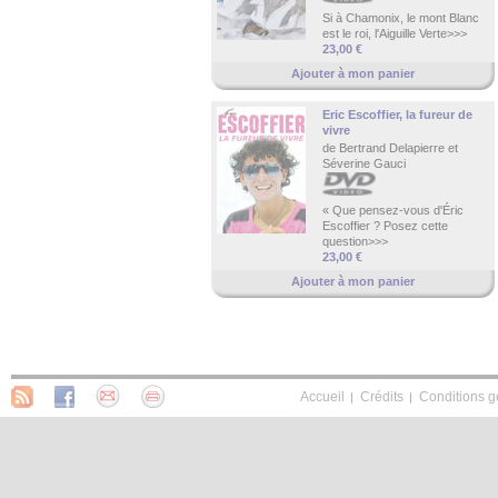
Si à Chamonix, le mont Blanc
est le roi, l'Aiguille Verte>>>
23,00 €
Ajouter à mon panier
Eric Escoffier, la fureur de
vivre
de Bertrand Delapierre et
Séverine Gauci
« Que pensez-vous d'Éric
Escoffier ? Posez cette
question>>>
23,00 €
Ajouter à mon panier
Accueil
Crédits
Conditions g