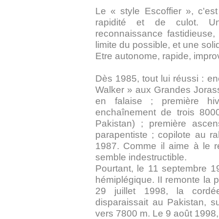
Le « style Escoffier », c'es
rapidité et de culot. 
reconnaissance fastidieuse,
limite du possible, et une sol
Etre autonome, rapide, improvis
Dès 1985, tout lui réussi : 
Walker » aux Grandes Jorass
en falaise ; première h
enchaînement de trois 800
Pakistan) ; première asce
parapentiste ; copilote au r
1987. Comme il aime à le rép
semble indestructible.
Pourtant, le 11 septembre 19
hémiplégique. II remonte la pe
29 juillet 1998, la cordé
disparaissait au Pakistan, 
vers 7800 m. Le 9 août 1998, E