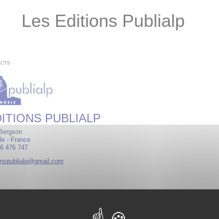
Les Editions Publialp
ACTS
DITIONS PUBLIALP
 Bergson
e - France
76 476 747
onspublialp@gmail.com
aux :
Facebook
et
Instagram