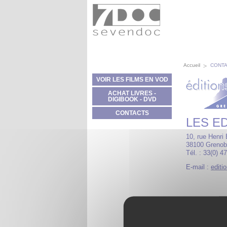
Panneau de gestion des cookies
Accueil
CONT
VOIR LES FILMS EN VOD
ACHAT LIVRES -
DIGIBOOK - DVD
CONTACTS
LES E
10, rue Henri
38100 Grenobl
Tél. : 33(0) 4
E-mail :
editi
Réseaux soci