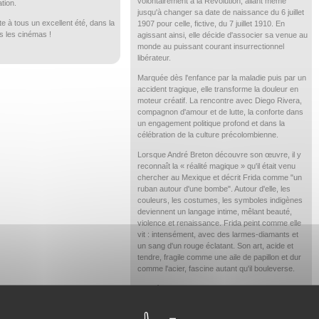
volontairement à la Révolution, allant même
tion.
jusqu'à changer sa date de naissance du 6 juillet
e à tous un excellent été, dans la
1907 pour celle, fictive, du 7 juillet 1910. En
s les cinémas !
agissant ainsi, elle décide d'associer sa venue au
monde au puissant courant insurrectionnel
libérateur.
Marquée dès l'enfance par la maladie puis par un
accident tragique, elle transforme la douleur en
moteur créatif. La rencontre avec Diego Rivera,
compagnon d'amour et de lutte, la conforte dans
un engagement politique profond et dans la
célébration de la culture précolombienne.
Lorsque André Breton découvre son œuvre, il y
reconnaît la « réalité magique » qu'il était venu
chercher au Mexique et décrit Frida comme "un
ruban autour d'une bombe". Autour d'elle, les
couleurs, les costumes, les symboles indigènes
deviennent un langage intime, mêlant beauté,
violence et renaissance. Frida peint comme elle
vit : intensément, avec des larmes-diamants et
un sang d'un rouge éclatant. Son art, acide et
tendre, fragile comme une aile de papillon et dur
comme l'acier, fascine autant qu'il bouleverse.
Elle côtoie Trotsky, dialogue avec les grands
artistes et écrivains, et consigne sa vie dans des
lettres et un journal vibrants. Ses images, avec