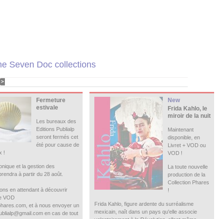
he Seven Doc collections
Fermeture
New
estivale
Frida Kahlo, le
miroir de la nuit
Les bureaux des
Editions Publialp
Maintenant
seront fermés cet
disponible, en
été pour cause de
Livret + VOD ou
 !
VOD !
onique et la gestion des
La toute nouvelle
endra à partir du 28 août.
production de la
Collection Phares
ons en attendant à découvrir
!
me VOD
Frida Kahlo, figure ardente du surréalisme
phares.com, et à nous envoyer un
mexicain, naît dans un pays qu'elle associe
publialp@gmail.com en cas de tout