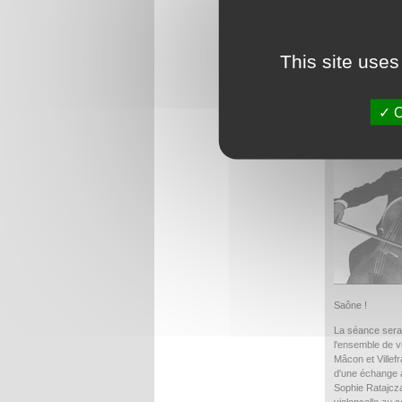
This site uses
O
Saône !
La séance sera
l'ensemble de v
Mâcon et Villef
d'une échange a
Sophie Ratajcz