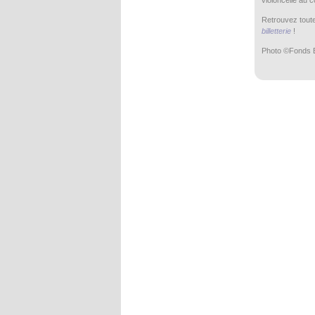
violoncelle au c
Retrouvez toute
billetterie
!
Photo ©Fonds 