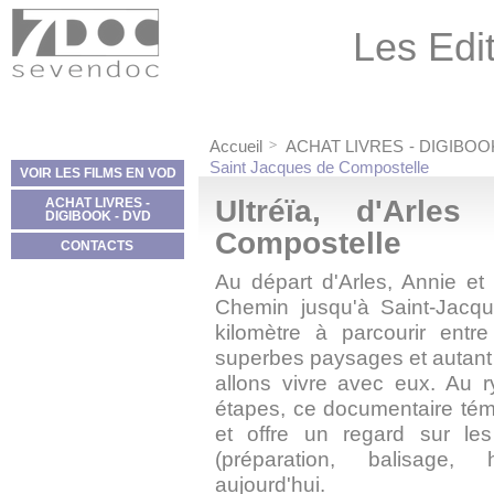
Panneau de gestion des cookies
Les Edit
Accueil
ACHAT LIVRES - DIGIBOO
Saint Jacques de Compostelle
VOIR LES FILMS EN VOD
Ultréïa, d'Arle
ACHAT LIVRES -
DIGIBOOK - DVD
Compostelle
CONTACTS
Au départ d'Arles, Annie et
Chemin jusqu'à Saint-Jacq
kilomètre à parcourir ent
superbes paysages et autant
allons vivre avec eux. Au 
étapes, ce documentaire tém
et offre un regard sur les 
(préparation, balisage,
aujourd'hui.