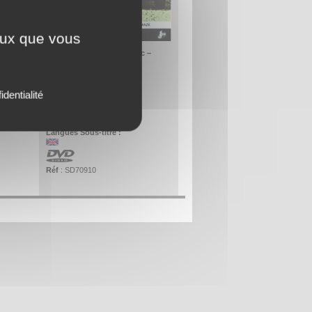
ceux que vous
Une production Seven Doc –
Fabrice Maze
Sortie en 2 004
lle est
Réalisateur
Fabrice Maze
Format vidéo
4/3
ivier de
identialité
PAL / Stéréo
onnaire.
Langues audio :
e la 7A
t cette
Langues Sous-titre :
Réf
: SD70910