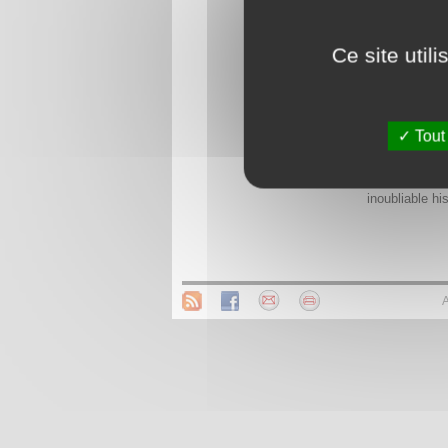
Ce site util
De 1934 à 195
aujourd'hui, p
Tout
Serres, histor
Dans le cœur 
de 1934 à la
inoubliable hi
A