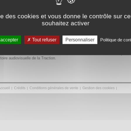
ise des cookies et vous donne le contrôle sur 
souhaitez activer
7, la Traction a accompagné durant vingt-trois ans de l'histoire de France. E
lus que jamais, une voiture mythique de l'histoire de l'automobile mondiale. Ol
 accepter
Tout refuser
Personnaliser
Politique de conf
ien, nous invite à partager la passionnante histoire de cette voiture révoluti
de la Touraine, vous découvrirez des plateaux exceptionnels de Traction, d
 15 Six H de 1955. Des documents d'actualité rares et inédits complèten
stoire audiovisuelle de la Traction.
ccueil
Crédits
Conditions générales de vente
Gestion des cookies