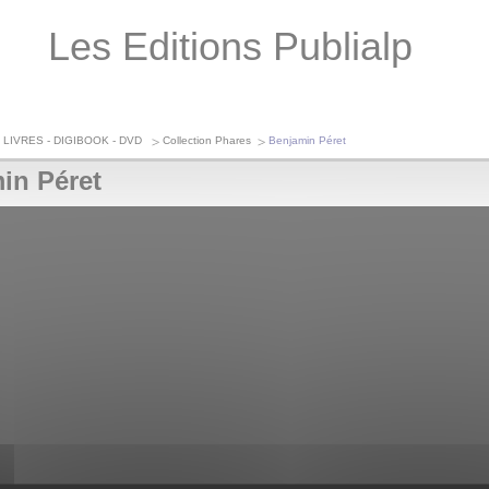
Les Editions Publialp
 LIVRES - DIGIBOOK - DVD
Collection Phares
Benjamin Péret
in Péret